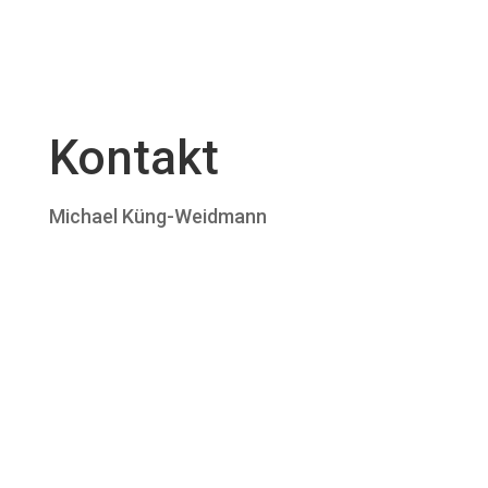
Kontakt
Michael Küng-Weidmann


+41 41 930 08 87

kuengweidmann@gmail.com