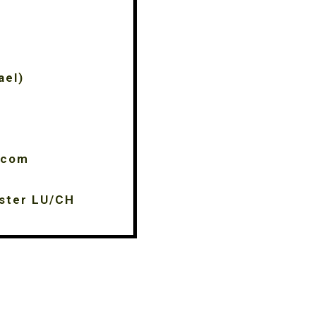
ael)
.com
ster LU/CH