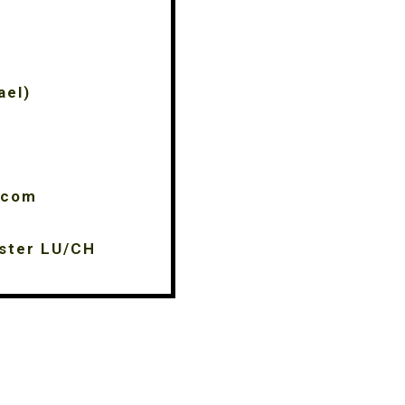
ael)
.com
ster LU/CH