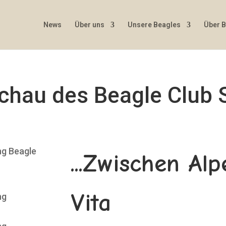
News
Über uns
Unsere Beagles
Über 
schau des Beagle Club
...Zwischen Al
Vita