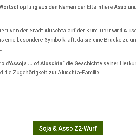
e Wortschöpfung aus den Namen der Elterntiere
Asso
un
riert von der Stadt Aluschta auf der Krim. Dort wird Alu
s eine besondere Symbolkraft, da sie eine Brücke zu un
t.
ro d'Assoja ... of Aluschta“
die Geschichte seiner Herkunf
nd die Zugehörigkeit zur Aluschta-Familie.
Soja & Asso Z2-Wurf