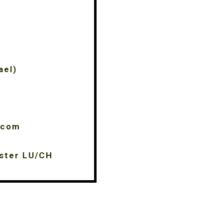
ael)
.com
ster LU/CH