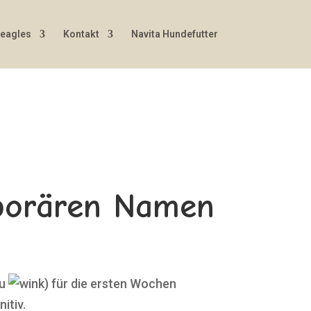
Beagles
Kontakt
Navita Hundefutter
mporären Namen
au
) für die ersten Wochen
itiv.