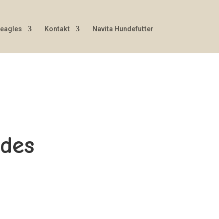
Beagles
Kontakt
Navita Hundefutter
 des