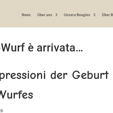
News
Über uns
Unsere Beagles
Über 
Wurf è arrivata…
mpressioni der Geburt
Wurfes
26