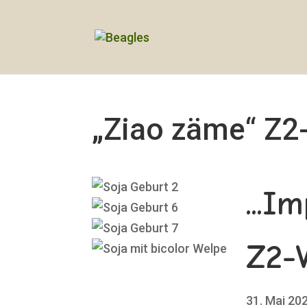
„Ziao zäme“ Z2-
...I
Z2-
31. Mai 20