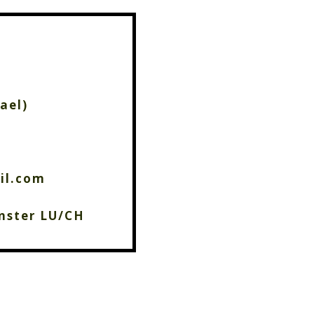
ael)
il.com
nster LU/CH