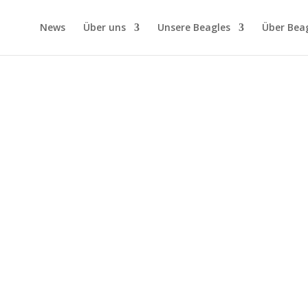
News
Über uns
Unsere Beagles
Über Bea