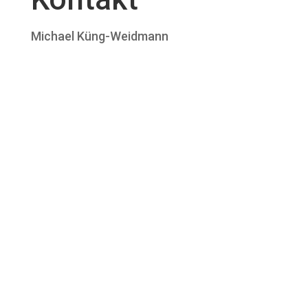
Michael Küng-Weidmann


+41 41 930 08 87

kuengweidmann@gmail.com

Winon 5, 6215
Beromünster LU/CH