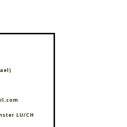
ael)
il.com
nster LU/CH