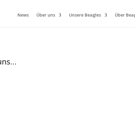
News
Über uns
Unsere Beagles
Über Bea
 uns…
…