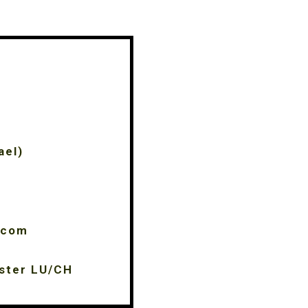
ael)
.com
ster LU/CH