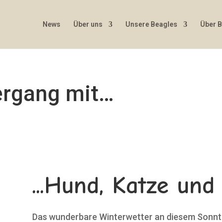
News
Über uns
Unsere Beagles
Über 
ergang mit…
...Hund, Katze un
Das wunderbare Winterwetter an diesem Sonnta